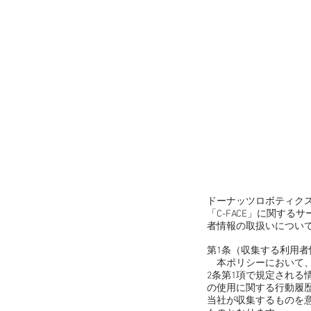
ドーナッツロボティク
「C-FACE」に関す
者情報の取扱いについ
第1条（収集する利用
本ポリシーにおいて、
2条第1項で規定され
の使用に関する行動履
当社が収集するものを