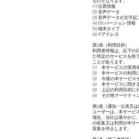
ものとなります。
(1) 位置情報
(2) 音声データ
(3) 音声データが文字
(4) OS バージョン 情報
(5) 端末タイプ
(6) IPアドレス
第2条（利用目的）
利用者情報は、以下の
た特定のサービスを終
ことがあります。
(1) 本サービスの実
(2) 本サービスの利
(3) 今後の本サービ
(4) 本サービスに関
(5) 上記の利用目的
(6) その他マーケテ
第3条（通知・公表又は
ユーザーは、本サービ
場合、当社は速やかに
の収集又は利用が本サ
収集を停止します。