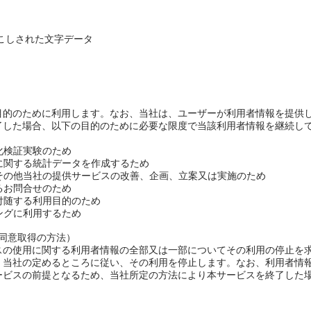
起こしされた文字データ
目的のために利用します。なお、当社は、ユーザーが利用者情報を提供
了した場合、以下の目的のために必要な限度で当該利用者情報を継続し
用化検証実験のため
用に関する統計データを作成するため
スその他当社の提供サービスの改善、企画、立案又は実施のため
するお問合せのため
に付随する利用目的のため
ィングに利用するため
同意取得の方法）
スの使用に関する利用者情報の全部又は一部についてその利用の停止を
、当社の定めるところに従い、その利用を停止します。なお、利用者情
ービスの前提となるため、当社所定の方法により本サービスを終了した