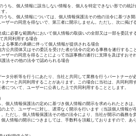
報のうち、個人情報に該当しない情報を、個人を特定できない形での統計
ます。
報のうち、個人情報については、個人情報保護法その他の法令に基づき開
ユーザーの同意を得ないで、第三者に開示しません。ただし、次に掲げ
の達成に必要な範囲内において個人情報の取扱いの全部又は一部を委託す
って共同利用する場合
由による事業の承継に伴って個人情報が提供される場合
は地方公共団体又はその委託を受けた者が法令の定める事務を遂行するこ
ユーザーの同意を得ることによって当該事務の遂行に支障を及ぼすおそ
報保護法その他の法令で認められる場合
ータ分析等を行うにあたり、当社と共同して業務を行うパートナーが
ートナーと共同利用することがあります。この場合に当社は、共同利用
任者について、ユーザーに公表した上で共同利用することとします。
）
、個人情報保護法の定めに基づき個人情報の開示を求められたときは
認の上で、ユーザーに対し、遅滞なく開示を行います（当該個人情報が
）。ただし、個人情報保護法その他の法令により、当社が開示の義務を
、個人情報の開示につきましては、手数料を頂戴しておりますので、あ