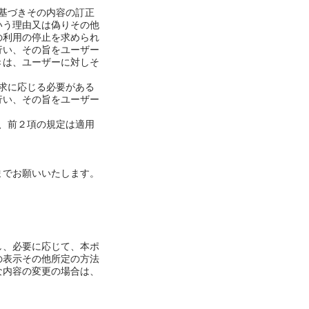
基づきその内容の訂正
いう理由又は偽りその他
の利用の停止を求められ
行い、その旨をユーザー
きは、ユーザーに対しそ
求に応じる必要がある
行い、その旨をユーザー
、前２項の規定は適用
までお願いいたします。
し、必要に応じて、本ポ
の表示その他所定の方法
な内容の変更の場合は、