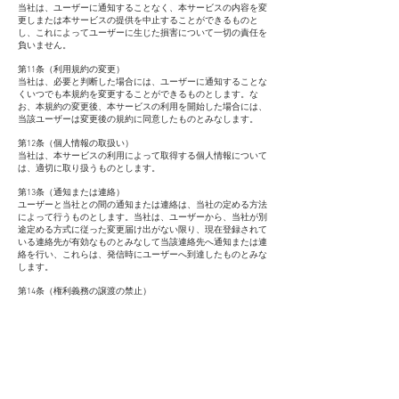
当社は、ユーザーに通知することなく、本サービスの内容を変
更しまたは本サービスの提供を中止することができるものと
し、これによってユーザーに生じた損害について一切の責任を
負いません。
第11条（利用規約の変更）
当社は、必要と判断した場合には、ユーザーに通知することな
くいつでも本規約を変更することができるものとします。な
お、本規約の変更後、本サービスの利用を開始した場合には、
当該ユーザーは変更後の規約に同意したものとみなします。
第12条（個人情報の取扱い）
当社は、本サービスの利用によって取得する個人情報について
は、適切に取り扱うものとします。
第13条（通知または連絡）
ユーザーと当社との間の通知または連絡は、当社の定める方法
によって行うものとします。当社は、ユーザーから、当社が別
途定める方式に従った変更届け出がない限り、現在登録されて
いる連絡先が有効なものとみなして当該連絡先へ通知または連
絡を行い、これらは、発信時にユーザーへ到達したものとみな
します。
第14条（権利義務の譲渡の禁止）
ユーザーは、当社の書面による事前の承諾なく、利用契約上の
地位または本規約に基づく権利もしくは義務を第三者に譲渡
し、または担保に供することはできません。
第15条（準拠法・裁判管轄）
1 本規約の解釈にあたっては、日本法を準拠法とします。
2 本サービスに関して紛争が生じた場合には、当社の本店所
在地を管轄する裁判所を専属的合意管轄とします。