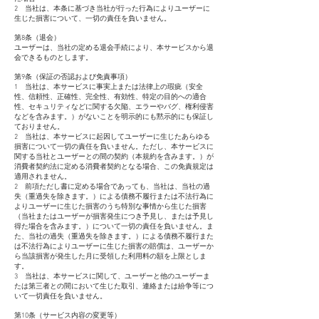
2 当社は、本条に基づき当社が行った行為によりユーザーに
生じた損害について、一切の責任を負いません。
第8条（退会）
ユーザーは、当社の定める退会手続により、本サービスから退
会できるものとします。
第9条（保証の否認および免責事項）
1 当社は、本サービスに事実上または法律上の瑕疵（安全
性、信頼性、正確性、完全性、有効性、特定の目的への適合
性、セキュリティなどに関する欠陥、エラーやバグ、権利侵害
などを含みます。）がないことを明示的にも黙示的にも保証し
ておりません。
2 当社は、本サービスに起因してユーザーに生じたあらゆる
損害について一切の責任を負いません。ただし、本サービスに
関する当社とユーザーとの間の契約（本規約を含みます。）が
消費者契約法に定める消費者契約となる場合、この免責規定は
適用されません。
2 前項ただし書に定める場合であっても、当社は、当社の過
失（重過失を除きます。）による債務不履行または不法行為に
よりユーザーに生じた損害のうち特別な事情から生じた損害
（当社またはユーザーが損害発生につき予見し、または予見し
得た場合を含みます。）について一切の責任を負いません。ま
た、当社の過失（重過失を除きます。）による債務不履行また
は不法行為によりユーザーに生じた損害の賠償は、ユーザーか
ら当該損害が発生した月に受領した利用料の額を上限としま
す。
3 当社は、本サービスに関して、ユーザーと他のユーザーま
たは第三者との間において生じた取引、連絡または紛争等につ
いて一切責任を負いません。
第10条（サービス内容の変更等）