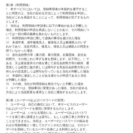
第2条（利用登録）
1 本サービスにおいては、登録希望者が本規約を遵守するこ
とに同意の上、当社の定める方法によって利用登録を申請し、
当社がこれを承認することによって、利用登録が完了するもの
とします。
2 当社は、利用登録の申請者に以下の事由があると判断した
場合、利用登録の申請を承認しないことがあり、その理由につ
いては一切の開示義務を負わないものとします。
(1) 利用登録の申請に際して虚偽の事項を届け出た場合
(2) 未成年者、成年被後見人、被保佐人又は被補助人のいず
れかであり、法定代理人、後見人、保佐人又は補助人の同意を
得ていなかった場合
(3) 反社会的勢力等（暴力団、暴力団員、右翼団体、反社会
的勢力、その他これに準ずる者を意味します。以下同じ。）で
ある、又は資金提供その他を通じて反社会的勢力等の維持、運
営若しくは経営に協力若しくは関与する等反社会的勢力等との
何らかの交流若しくは関与を行っていると当社が判断した場合
(4) 本規約に違反したことがある者からの申請であると当社
が判断した場合
(5) その他、当社が利用登録を相当でないと判断した場合
3 ユーザーは、登録事項に変更があった場合、当社の定める
方法により当該変更を遅滞なく当社に通知するものとします。
第3条（ユーザーIDおよびパスワードの管理）
1 ユーザーは、自己の責任において、本サービスのユーザー
IDおよびパスワードを適切に管理するものとします。
2 ユーザーは、いかなる場合にも、ユーザーIDおよびパスワ
ードを第三者に譲渡または貸与し、もしくは第三者と共用する
ことはできません。当社は、ユーザーIDとパスワードの組み合
わせが登録情報と一致してログインされた場合には、そのユー
ザーIDを登録しているユーザー自身による利用とみなします。