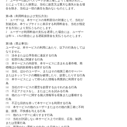
3 ユーザーID及びパスワードが第三者によって使用されたこ
とによって生じた損害は、当社に故意又は重大な過失がある場
合を除き、当社は一切の責任を負わないものとします。
第4条（利用料金および支払方法）
1 ユーザーは、本サービスの有料部分の対価として、当社が
別途定め、本ウェブサイトに表示する利用料金を、当社が指定
する方法により支払うものとします。
2 ユーザーが利用料金の支払を遅滞した場合には、ユーザー
は年14．6％の割合による遅延損害金を支払うものとします。
第5条（禁止事項）
ユーザーは、本サービスの利用にあたり、以下の行為をしては
なりません。
(1) 法令または公序良俗に違反する行為
(2) 犯罪行為に関連する行為
(3) 本サービスの内容等、本サービスに含まれる著作権、商
標権ほか知的財産権を侵害する行為
(4) 当社、ほかのユーザー、またはその他第三者のサーバー
またはネットワークの機能を破壊したり、妨害したりする行為
(5) 本サービスによって得られた情報を商業的に利用する行
為
(6) 当社のサービスの運営を妨害するおそれのある行為
(7) 不正アクセスをし、またはこれを試みる行為
(8) 他のユーザーに関する個人情報等を収集または蓄積する
行為
(9) 不正な目的を持って本サービスを利用する行為
(10) 本サービスの他のユーザーまたはその他の第三者に不利
益、損害、不快感を与える行為
(11) 他のユーザーに成りすます行為
(12) 当社が許諾しない本サービス上での宣伝、広告、勧誘、
または営業行為