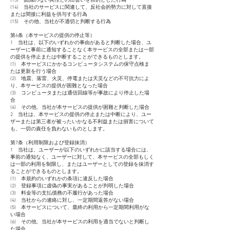
(13) 面識のない異性との出会いを目的とした行為
(14) 当社のサービスに関連して、反社会的勢力に対して直接
または間接に利益を供与する行為
(15) その他、当社が不適切と判断する行為
第6条（本サービスの提供の停止等）
1 当社は、以下のいずれかの事由があると判断した場合、ユ
ーザーに事前に通知することなく本サービスの全部または一部
の提供を停止または中断することができるものとします。
(1) 本サービスにかかるコンピュータシステムの保守点検ま
たは更新を行う場合
(2) 地震、落雷、火災、停電または天災などの不可抗力によ
り、本サービスの提供が困難となった場合
(3) コンピュータまたは通信回線等が事故により停止した場
合
(4) その他、当社が本サービスの提供が困難と判断した場合
2 当社は、本サービスの提供の停止または中断により、ユー
ザーまたは第三者が被ったいかなる不利益または損害について
も、一切の責任を負わないものとします。
第7条（利用制限および登録抹消）
1 当社は、ユーザーが以下のいずれかに該当する場合には、
事前の通知なく、ユーザーに対して、本サービスの全部もしく
は一部の利用を制限し、またはユーザーとしての登録を抹消す
ることができるものとします。
(1) 本規約のいずれかの条項に違反した場合
(2) 登録事項に虚偽の事実があることが判明した場合
(3) 料金等の支払債務の不履行があった場合
(4) 当社からの連絡に対し、一定期間返答がない場合
(5) 本サービスについて、最終の利用から一定期間利用がな
い場合
(6) その他、当社が本サービスの利用を適当でないと判断し
た場合