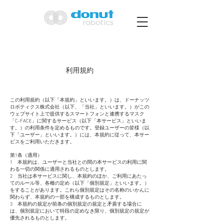
利用規約
この利用規約（以下「本規約」といいます。）は、ドーナッツ
ロボティクス株式会社（以下、「当社」といいます。）がこの
ウェブサイト上で提供するスマートフォンと連携するマスク
「C-FACE」に関するサービス（以下「本サービス」といいま
す。）の利用条件を定めるものです。登録ユーザーの皆様（以
下「ユーザー」といいます。）には、本規約に従って、本サー
ビスをご利用いただきます。
第1条（適用）
1 本規約は、ユーザーと当社との間の本サービスの利用に関
わる一切の関係に適用されるものとします。
2 当社は本サービスに関し、本規約のほか、ご利用にあたっ
てのルール等、各種の定め（以下「個別規定」といいます。）
をすることがあります。これら個別規定はその名称のいかんに
関わらず、本規約の一部を構成するものとします。
3 本規約の規定が前条の個別規定の規定と矛盾する場合に
は、個別規定において特段の定めなき限り、個別規定の規定が
優先されるものとします。